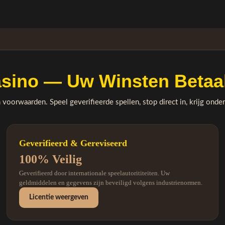
asino — Uw Winsten Betaal
voorwaarden. Speel geverifieerde spellen, stop direct in, krijg onde
Geverifieerd & Gereviseerd
100% Veilig
Geverifieerd door internationale speelautorititeiten. Uw
geldmiddelen en gegevens zijn beveiligd volgens industrienormen.
Licentie weergeven