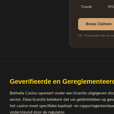
Tweede
50
Bonus Claimen
18+. Voorwaarden zijn van toe
Geverifieerde en Gereglementeer
Bethella Casino opereert onder een licentie uitgegeven do
sector. Deze licentie betekent dat uw geldmiddelen op g
het casino moet specifieke kapitaal- en rapportagestandaar
ondersteund door de regulator.