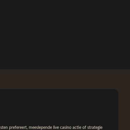
en prefereert, meeslepende live casino actie of strategie