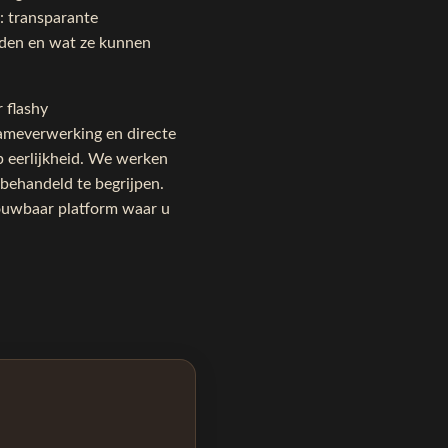
: transparante
lden en wat ze kunnen
 flashy
ameverwerking en directe
p eerlijkheid. We werken
behandeld te begrijpen.
uwbaar platform waar u