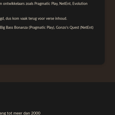
van ontwikkelaars zoals Pragmatic Play, NetEnt, Evolution
egd, dus kom vaak terug voor verse inhoud.
 Big Bass Bonanza (Pragmatic Play), Gonzo's Quest (NetEnt)
gang tot meer dan 2000