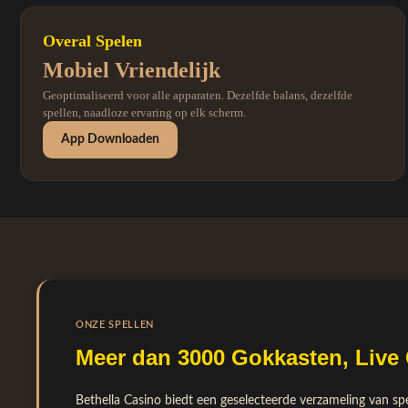
Overal Spelen
Mobiel Vriendelijk
Geoptimaliseerd voor alle apparaten. Dezelfde balans, dezelfde
spellen, naadloze ervaring op elk scherm.
App Downloaden
ONZE SPELLEN
Meer dan 3000 Gokkasten, Live
Bethella Casino biedt een geselecteerde verzameling van sp