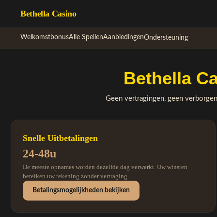
Bethella Casino
Welkomstbonus
Alle Spellen
Aanbiedingen
Ondersteuning
Bethella C
Geen vertragingen, geen verborgen 
Snelle Uitbetalingen
24-48u
De meeste opnames worden dezelfde dag verwerkt. Uw winsten
bereiken uw rekening zonder vertraging.
Betalingsmogelijkheden bekijken