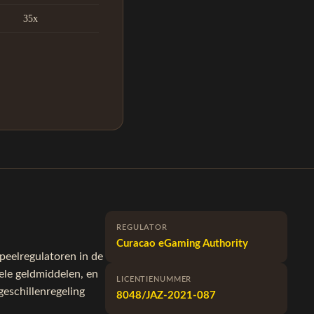
35x
REGULATOR
Curacao eGaming Authority
peelregulatoren in de
ele geldmiddelen, en
LICENTIENUMMER
geschillenregeling
8048/JAZ-2021-087