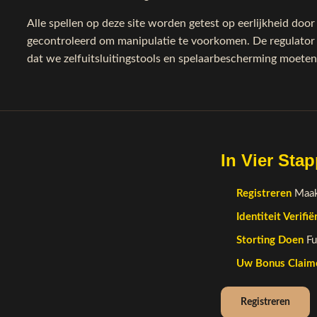
Alle spellen op deze site worden getest op eerlijkheid do
gecontroleerd om manipulatie te voorkomen. De regulator 
dat we zelfuitsluitingstools en spelaarbescherming moeten
In Vier Sta
Registreren
Maak
Identiteit Verifië
Storting Doen
Fu
Uw Bonus Claim
Registreren