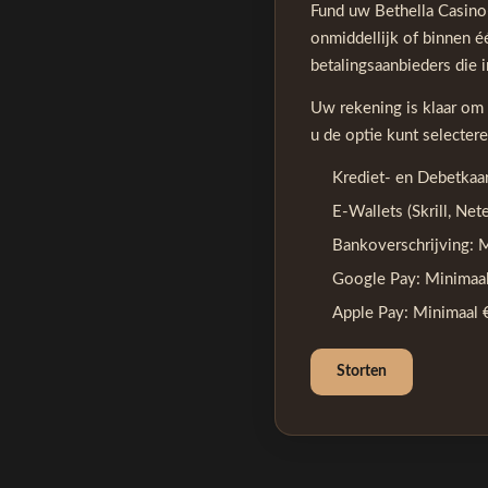
Fund uw Bethella Casino
onmiddellijk of binnen 
betalingsaanbieders die 
Uw rekening is klaar om 
u de optie kunt selectere
Krediet- en Debetkaar
E-Wallets (Skrill, Net
Bankoverschrijving: 
Google Pay: Minimaal
Apple Pay: Minimaal 
Storten