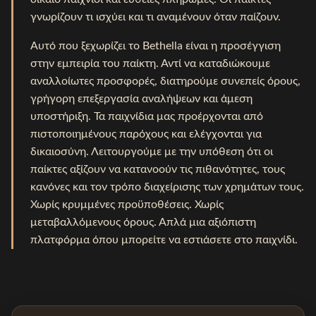
γνωρίζουν τι ισχύει και τι αναμένουν όταν παίζουν.
Αυτό που ξεχωρίζει το Bethella είναι η προσέγγιση
στην εμπειρία του παίκτη. Αντί να καταδιώκουμε
αναλλοίωτες προσφορές, διατηρούμε συνεπείς όρους,
γρήγορη επεξεργασία αναλήψεων και άμεση
υποστήριξη. Τα παιχνίδια μας προέρχονται από
πιστοποιημένους παρόχους και ελέγχονται για
δικαιοσύνη. Λειτουργούμε με την υπόθεση ότι οι
παίκτες αξίζουν να κατανοούν τις πιθανότητες, τους
κανόνες και τον τρόπο διαχείρισης των χρημάτων τους.
Χωρίς κρυμμένες προϋποθέσεις. Χωρίς
μεταβαλλόμενους όρους. Απλά μια αξιόπιστη
πλατφόρμα όπου μπορείτε να εστιάσετε στο παιχνίδι.