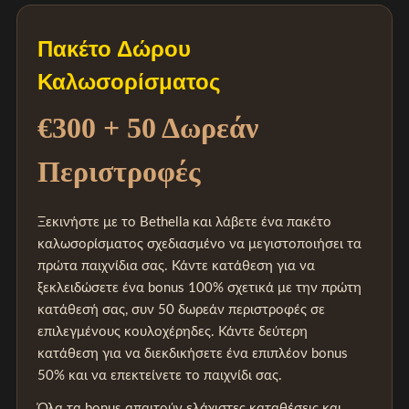
Πακέτο Δώρου
Καλωσορίσματος
€300 + 50 Δωρεάν
Περιστροφές
Ξεκινήστε με το Bethella και λάβετε ένα πακέτο
καλωσορίσματος σχεδιασμένο να μεγιστοποιήσει τα
πρώτα παιχνίδια σας. Κάντε κατάθεση για να
ξεκλειδώσετε ένα bonus 100% σχετικά με την πρώτη
κατάθεσή σας, συν 50 δωρεάν περιστροφές σε
επιλεγμένους κουλοχέρηδες. Κάντε δεύτερη
κατάθεση για να διεκδικήσετε ένα επιπλέον bonus
50% και να επεκτείνετε το παιχνίδι σας.
Όλα τα bonus απαιτούν ελάχιστες καταθέσεις και