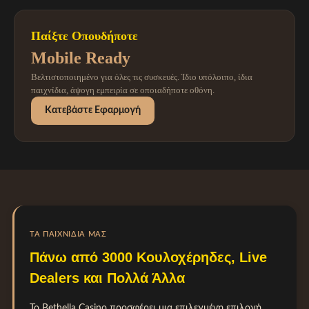
Παίξτε Οπουδήποτε
Mobile Ready
Βελτιστοποιημένο για όλες τις συσκευές. Ίδιο υπόλοιπο, ίδια
παιχνίδια, άψογη εμπειρία σε οποιαδήποτε οθόνη.
Κατεβάστε Εφαρμογή
ΤΑ ΠΑΙΧΝΙΔΙΑ ΜΑΣ
Πάνω από 3000 Κουλοχέρηδες, Live
Dealers και Πολλά Άλλα
Το Bethella Casino προσφέρει μια επιλεγμένη επιλογή