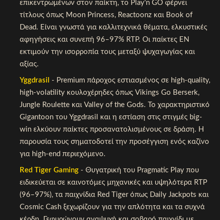
επικεντρωμένων στον παίκτη, το Play'n GO φέρνει
τίτλους όπως Moon Princess, Reactoonz και Book of
Dead. Είναι γνωστά για καλλιτεχνικά θέματα, ελκυστικές
αφηγήσεις και συνεπή 96–97% RTP. Οι παίκτες EN
εκτιμούν την ισορροπία τους μεταξύ ψυχαγωγίας και
αξίας.
Yggdrasil
- Premium πάροχος εστιασμένος σε high-quality,
high-volatility κουλοχέρηδες όπως Vikings Go Berserk,
Jungle Roulette και Valley of the Gods. Το χαρακτηριστικό
Gigantoon του Yggdrasil και η εστίαση στις στιγμές big-
win ελκύουν παίκτες προσανατολισμένους σε δράση. Η
παρουσία τους σηματοδοτεί την προσέγγιση ενός καζίνο
για high-end περιεχόμενο.
Red Tiger Gaming
- Θυγατρική του Pragmatic Play που
ειδικεύεται σε καινοτόμες μηχανικές και υψηλότερα RTP
(96–97%), τα παιχνίδια Red Tiger όπως Daily Jackpots και
Cosmic Cash ξεχωρίζουν για την απλότητα και τα συχνά
κέρδη. Γεφυρώνουν αναψυχή και σοβαρό παιχνίδι με