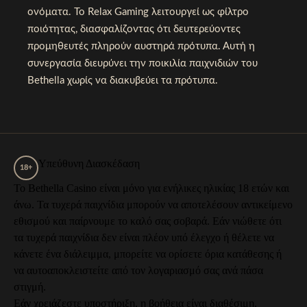
ονόματα. Το Relax Gaming λειτουργεί ως φίλτρο
ποιότητας, διασφαλίζοντας ότι δευτερεύοντες
προμηθευτές πληρούν αυστηρά πρότυπα. Αυτή η
συνεργασία διευρύνει την ποικιλία παιχνιδιών του
Bethella χωρίς να διακυβεύει τα πρότυπα.
Υπεύθυνη Διασκέδαση
18+
Το Bethella Casino είναι μόνο για ενήλικες ηλικίας 18 ετών και
άνω. Τα τυχερά παιχνίδια μπορούν να αποτελέσουν αντικείμενο
εθισμού και παίρνουμε το καλό σας σοβαρά. Εάν νιώθετε ότι
τα τυχερά παιχνίδια δεν είναι πλέον υπό έλεγχο ή θέλετε να
κάνετε ένα διάλειμμα, μπορείτε να ορίσετε όρια κατάθεσης ή
να αυτοαποκλειστείτε από τον λογαριασμό σας ανά πάσα
στιγμή.
Εάν χρειάζεστε υποστήριξη, η βοήθεια είναι διαθέσιμη.