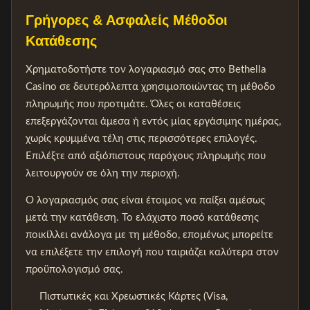
Γρήγορες & Ασφαλείς Μέθοδοι
Κατάθεσης
Χρηματοδοτήστε τον λογαριασμό σας στο Bethella
Casino σε δευτερόλεπτα χρησιμοποιώντας τη μέθοδο
πληρωμής που προτιμάτε. Όλες οι καταθέσεις
επεξεργάζονται άμεσα ή εντός μίας εργάσιμης ημέρας,
χωρίς κρυμμένα τέλη στις περισσότερες επιλογές.
Επιλέξτε από αξιόπιστους παρόχους πληρωμής που
λειτουργούν σε όλη την περιοχή.
Ο λογαριασμός σας είναι έτοιμος να παίξει αμέσως
μετά την κατάθεση. Το ελάχιστο ποσό κατάθεσης
ποικίλλει ανάλογα με τη μέθοδο, επομένως μπορείτε
να επιλέξετε την επιλογή που ταιριάζει καλύτερα στον
προϋπολογισμό σας.
Πιστωτικές και Χρεωστικές Κάρτες (Visa,