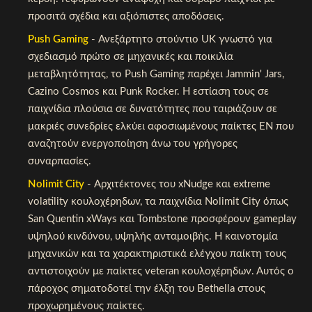
προσιτά σχέδια και αξιόπιστες αποδόσεις.
Push Gaming
- Ανεξάρτητο στούντιο UK γνωστό για
σχεδιασμό πρώτο σε μηχανικές και ποικιλία
μεταβλητότητας, το Push Gaming παρέχει Jammin' Jars,
Cazino Cosmos και Punk Rocker. Η εστίαση τους σε
παιχνίδια πλούσια σε δυνατότητες που ταιριάζουν σε
μακριές συνεδρίες ελκύει αφοσιωμένους παίκτες EN που
αναζητούν ενεργοποίηση άνω του γρήγορες
συναρπασίες.
Nolimit City
- Αρχιτέκτονες του xNudge και extreme
volatility κουλοχέρηδων, τα παιχνίδια Nolimit City όπως
San Quentin xWays και Tombstone προσφέρουν gameplay
υψηλού κινδύνου, υψηλής ανταμοιβής. Η καινοτομία
μηχανικών και τα χαρακτηριστικά ελέγχου παίκτη τους
αντιστοιχούν με παίκτες veteran κουλοχέρηδων. Αυτός ο
πάροχος σηματοδοτεί την έλξη του Bethella στους
προχωρημένους παίκτες.