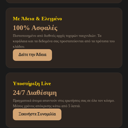
Με Άδεια & Ελεγμένο
100% Ασφαλές
Πιστοποιημένο από διεθνείς αρχές τυχερών παιχνιδιών. Τα
κεφάλαια και τα δεδομένα σας προστατεύονται από τα πρότυπα του
κλάδου.
Δείτε την Άδεια
Υποστήριξη Live
24/7 Διαθέσιμη
Πραγματικά άτομα απαντούν στις ερωτήσεις σας σε όλο τον κόσμο.
Μέσος χρόνος απόκρισης κάτω από 5 λεπτά.
Ξεκινήστε Συνομιλία