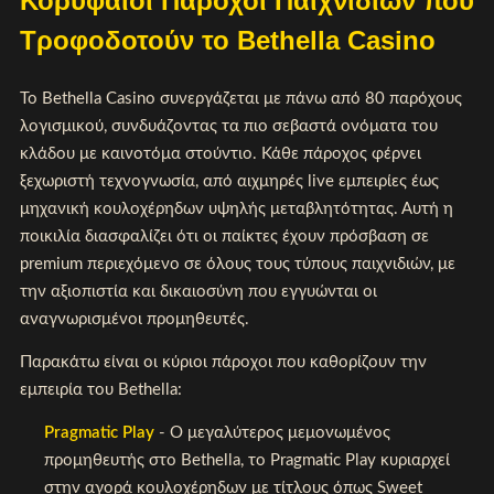
Κορυφαίοι Πάροχοι Παιχνιδιών που
Τροφοδοτούν το Bethella Casino
Το Bethella Casino συνεργάζεται με πάνω από 80 παρόχους
λογισμικού, συνδυάζοντας τα πιο σεβαστά ονόματα του
κλάδου με καινοτόμα στούντιο. Κάθε πάροχος φέρνει
ξεχωριστή τεχνογνωσία, από αιχμηρές live εμπειρίες έως
μηχανική κουλοχέρηδων υψηλής μεταβλητότητας. Αυτή η
ποικιλία διασφαλίζει ότι οι παίκτες έχουν πρόσβαση σε
premium περιεχόμενο σε όλους τους τύπους παιχνιδιών, με
την αξιοπιστία και δικαιοσύνη που εγγυώνται οι
αναγνωρισμένοι προμηθευτές.
Παρακάτω είναι οι κύριοι πάροχοι που καθορίζουν την
εμπειρία του Bethella:
Pragmatic Play
- Ο μεγαλύτερος μεμονωμένος
προμηθευτής στο Bethella, το Pragmatic Play κυριαρχεί
στην αγορά κουλοχέρηδων με τίτλους όπως Sweet