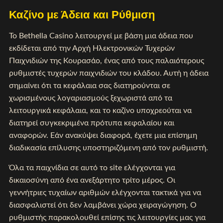
Καζίνο με Άδεια και Ρύθμιση
Το Bethella Casino λειτουργεί με βάση μια άδεια που
εκδίδεται από την Αρχή Ηλεκτρονικών Τυχερών
Παιχνιδιών της Κουρασάο, ένας από τους παλαιότερους
ρυθμιστές τυχερών παιχνιδιών του κλάδου. Αυτή η άδεια
σημαίνει ότι τα κεφάλαια σας διατηρούνται σε
χωρισμένους λογαριασμούς ξεχωριστά από τα
λειτουργικά κεφάλαια, και το καζίνο υποχρεούται να
διατηρεί συγκεκριμένα πρότυπα κεφαλαίου και
αναφορών. Εάν ανακύψει διαφορά, έχετε μια επίσημη
διαδικασία επίλυσης υποστηριζόμενη από τον ρυθμιστή.
Όλα τα παιχνίδια σε αυτό το site ελέγχονται για
δικαιοσύνη από ένα ανεξάρτητο τρίτο μέρος. Οι
γεννήτριες τυχαίων αριθμών ελέγχονται τακτικά για να
διασφαλιστεί ότι δεν λαμβάνει χώρα χειραγώγηση. Ο
ρυθμιστής παρακολουθεί επίσης τις λειτουργίες μας για