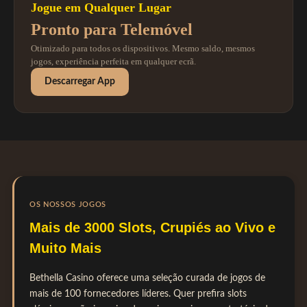
Jogue em Qualquer Lugar
Pronto para Telemóvel
Otimizado para todos os dispositivos. Mesmo saldo, mesmos
jogos, experiência perfeita em qualquer ecrã.
Descarregar App
OS NOSSOS JOGOS
Mais de 3000 Slots, Crupiés ao Vivo e
Muito Mais
Bethella Casino oferece uma seleção curada de jogos de
mais de 100 fornecedores líderes. Quer prefira slots