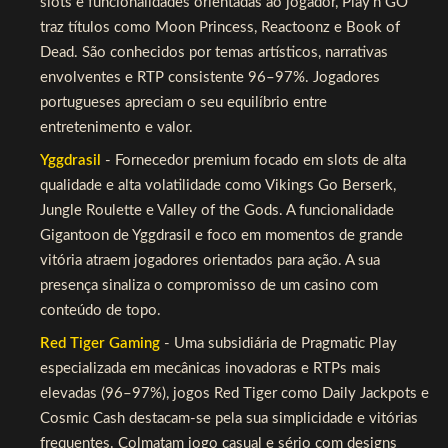
slots e funcionalidades orientadas ao jogador, Play'n GO
traz títulos como Moon Princess, Reactoonz e Book of
Dead. São conhecidos por temas artísticos, narrativas
envolventes e RTP consistente 96–97%. Jogadores
portugueses apreciam o seu equilíbrio entre
entretenimento e valor.
Yggdrasil
- Fornecedor premium focado em slots de alta
qualidade e alta volatilidade como Vikings Go Berserk,
Jungle Roulette e Valley of the Gods. A funcionalidade
Gigantoon de Yggdrasil e foco em momentos de grande
vitória atraem jogadores orientados para ação. A sua
presença sinaliza o compromisso de um casino com
conteúdo de topo.
Red Tiger Gaming
- Uma subsidiária de Pragmatic Play
especializada em mecânicas inovadoras e RTPs mais
elevadas (96–97%), jogos Red Tiger como Daily Jackpots e
Cosmic Cash destacam-se pela sua simplicidade e vitórias
frequentes. Colmatam jogo casual e sério com designs