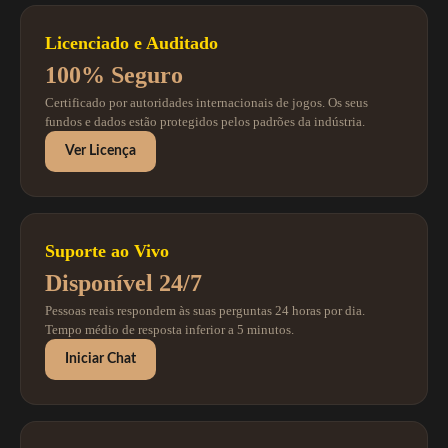
Licenciado e Auditado
100% Seguro
Certificado por autoridades internacionais de jogos. Os seus
fundos e dados estão protegidos pelos padrões da indústria.
Ver Licença
Suporte ao Vivo
Disponível 24/7
Pessoas reais respondem às suas perguntas 24 horas por dia.
Tempo médio de resposta inferior a 5 minutos.
Iniciar Chat