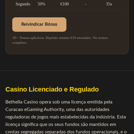
Segundo
50%
€100
-
35x
Reivindicar Bónus
18+. Termos aplicáveis. Depósito mínimo €10 necessário. Ver termos
completos.
Casino Licenciado e Regulado
Bethella Casino opera sob uma licença emitida pela
Curacao eGaming Authority, uma das autoridades
reguladoras de jogos mais estabelecidas da indústria. Esta
licença significa que os seus fundos são mantidos em
contas segregadas separadas dos fundos operacionais, e o