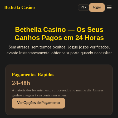
Bethella Casino
PT
Jogar
▾
Bethella Casino — Os Seus
Ganhos Pagos em 24 Horas
Sem atrasos, sem termos ocultos. Jogue jogos verificados,
levante instantaneamente, obtenha suporte quando necessitar.
Pagamentos Rápidos
24-48h
A maioria dos levantamentos processados no mesmo dia. Os seus
ganhos chegam à sua conta sem espera.
Ver Opções de Pagamento