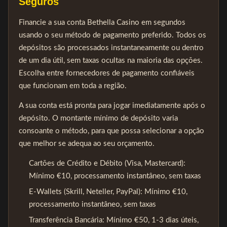
Seguros
Financie a sua conta Bethella Casino em segundos
usando o seu método de pagamento preferido. Todos os
depósitos são processados instantaneamente ou dentro
de um dia útil, sem taxas ocultas na maioria das opções.
Escolha entre fornecedores de pagamento confiáveis
que funcionam em toda a região.
A sua conta está pronta para jogar imediatamente após o
depósito. O montante mínimo de depósito varia
consoante o método, para que possa selecionar a opção
que melhor se adequa ao seu orçamento.
Cartões de Crédito e Débito (Visa, Mastercard):
Mínimo €10, processamento instantâneo, sem taxas
E-Wallets (Skrill, Neteller, PayPal): Mínimo €10,
processamento instantâneo, sem taxas
Transferência Bancária: Mínimo €50, 1-3 dias úteis,