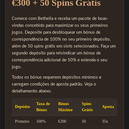
€300 + 50 Spins Grátis
Comece com Bethella e receba um pacote de boas-
vindas concebido para maximizar os seus primeiros
jogos. Deposite para desbloquear um bónus de
correspondência de 100% no seu primeiro depósito,
além de 50 spins grátis em slots selecionados. Faça um
segundo depósito para reivindicar um bónus de
correspondência adicional de 50% e estenda o seu
jogo.
Todos os bónus requerem depósitos mínimos e
carregam condições de aposta padrão. Veja o
detalhamento abaixo.
Taxa de
Bónus
Spins
Depósito
Aposta
Bónus
Máximo
Grátis
Primeiro
100%
€200
50
35x