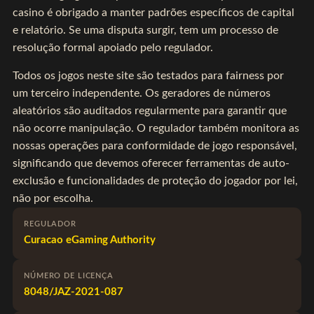
casino é obrigado a manter padrões específicos de capital
e relatório. Se uma disputa surgir, tem um processo de
resolução formal apoiado pelo regulador.
Todos os jogos neste site são testados para fairness por
um terceiro independente. Os geradores de números
aleatórios são auditados regularmente para garantir que
não ocorre manipulação. O regulador também monitora as
nossas operações para conformidade de jogo responsável,
significando que devemos oferecer ferramentas de auto-
exclusão e funcionalidades de proteção do jogador por lei,
não por escolha.
REGULADOR
Curacao eGaming Authority
NÚMERO DE LICENÇA
8048/JAZ-2021-087